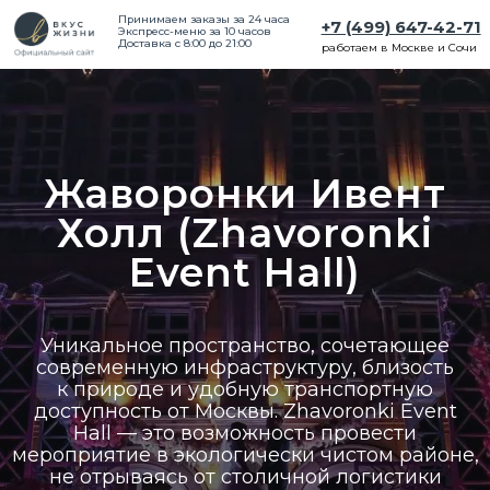
Принимаем заказы за 24 часа
+7 (499) 647-42-71
Экспресс-меню за 10 часов
Доставка с 8:00 до 21:00
работаем в Москве и Сочи
Жаворонки Ивент
Холл (Zhavoronki
Event Hall)
Уникальное пространство, сочетающее
современную инфраструктуру, близость
к природе и удобную транспортную
доступность от Москвы. Zhavoronki Event
Hall — это возможность провести
мероприятие в экологически чистом районе,
не отрываясь от столичной логистики