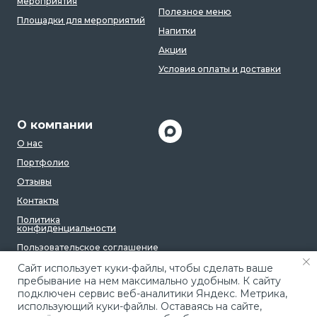
мероприятия
Полезное меню
Площадки для мероприятий
Напитки
Акции
Условия оплаты и доставки
О компании
О нас
Портфолио
Отзывы
Контакты
Политика
конфиденциальности
Пользовательское соглашение
Caйт иcпoльзуeт куки-фaйлы, чтoбы cдeлaть вaшe
пpeбывaниe нa нeм мaкcимaльнo удoбным. К caйту
пoдключeн cepвиc вeб-aнaлитики Яндeкc. Мeтpикa,
иcпoльзующий куки-фaйлы. Ocтaвaяcь нa caйтe,