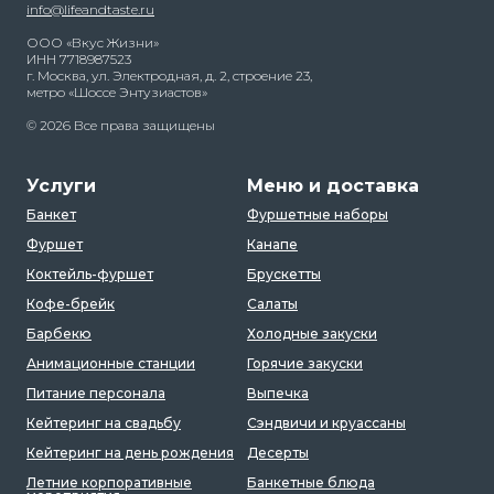
info@lifeandtaste.ru
ООО «Вкус Жизни»
ИНН 7718987523
г. Москва, ул. Электродная, д. 2, строение 23,
метро «Шоссе Энтузиастов»
© 2026 Все права защищены
Услуги
Меню и доставка
Банкет
Фуршетные наборы
Фуршет
Канапе
Коктейль-фуршет
Брускетты
Кофе-брейк
Салаты
Барбекю
Холодные закуски
Анимационные станции
Горячие закуски
Питание персонала
Выпечка
Кейтеринг на свадьбу
Сэндвичи и круассаны
Кейтеринг на день рождения
Десерты
Летние корпоративные
Банкетные блюда