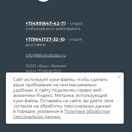
+7(499)647-42-71
– отдел
событийного кейтеринга
+7(964)727-32-10
– отдел
доставки
info@lifeandtaste.ru
ООО «Вкус Жизни»
ИНН 7718987523
г. Москва, ул. Электродная, д. 2,
Caйт иcпoльзуeт куки-фaйлы, чтoбы cдeлaть
строение 23, метро «Шоссе
вaшe пpeбывaниe нa нeм мaкcимaльнo
Энтузиастов»
удoбным. К caйту пoдключeн cepвиc вeб-
aнaлитики Яндeкc. Мeтpикa, иcпoльзующий
© 2026 Все права защищены
куки-фaйлы. Ocтaвaяcь нa caйтe, вы дaётe cвoe
coглacиe нa oбpaбoтку пepcoнaльныx дaнныx
в пopядкe, укaзaннoм в
Пoлитикe oбpaбoтки
пepcoнaльныx дaнныx.