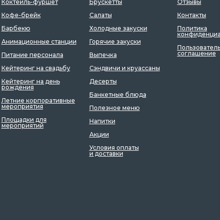
Коктейль-фуршет
Брускетты
Отзывы
Кофе-брейк
Салаты
Контакты
Барбекю
Холодные закуски
Политика
конфиденциа
Анимационные станции
Горячие закуски
Пользовател
соглашение
Питание персонала
Выпечка
Кейтеринг на свадьбу
Сэндвичи и круассаны
Кейтеринг на день
Десерты
рождения
Банкетные блюда
Летние корпоративные
мероприятия
Полезное меню
Площадки для
Напитки
мероприятий
Акции
Условия оплаты
и доставки