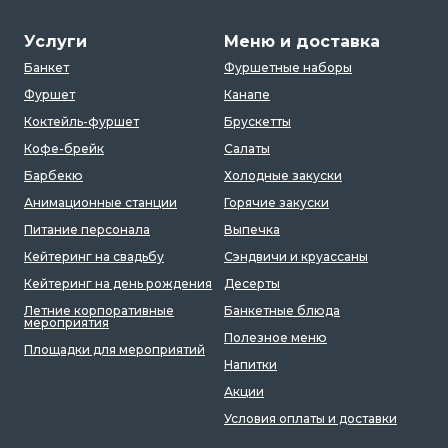
Услуги
Меню и доставка
Банкет
Фуршетные наборы
Фуршет
Канапе
Коктейль-фуршет
Брускетты
Кофе-брейк
Салаты
Барбекю
Холодные закуски
Анимационные станции
Горячие закуски
Питание персонала
Выпечка
Кейтеринг на свадьбу
Сэндвичи и круассаны
Кейтеринг на день рождения
Десерты
Летние корпоративные
Банкетные блюда
мероприятия
Полезное меню
Площадки для мероприятий
Напитки
Акции
Условия оплаты и доставки