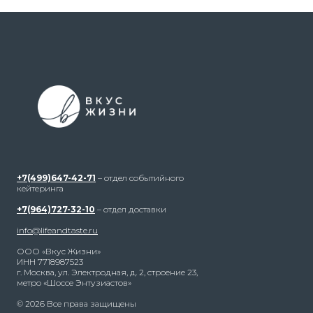
+7(499)647-42-71
– отдел событийного
кейтеринга
+7(964)727-32-10
– отдел доставки
info@lifeandtaste.ru
ООО «Вкус Жизни»
ИНН 7718987523
г. Москва, ул. Электродная, д. 2, строение 23,
метро «Шоссе Энтузиастов»
© 2026 Все права защищены