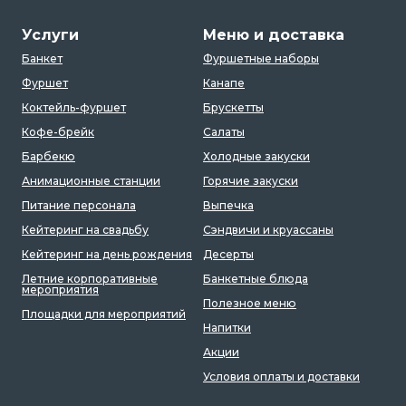
Услуги
Меню и доставка
Банкет
Фуршетные наборы
Фуршет
Канапе
Коктейль-фуршет
Брускетты
Кофе-брейк
Салаты
Барбекю
Холодные закуски
Анимационные станции
Горячие закуски
Питание персонала
Выпечка
Кейтеринг на свадьбу
Сэндвичи и круассаны
Кейтеринг на день рождения
Десерты
Летние корпоративные
Банкетные блюда
мероприятия
Полезное меню
Площадки для мероприятий
Напитки
Акции
Условия оплаты и доставки