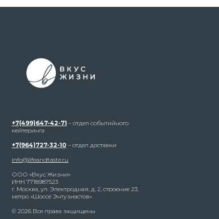
+7(499)647-42-71
– отдел событийного
кейтеринга
+7(964)727-32-10
– отдел доставки
info@lifeandtaste.ru
ООО «Вкус Жизни»
ИНН 7718987523
г. Москва, ул. Электродная, д. 2, строение 23,
метро «Шоссе Энтузиастов»
© 2026 Все права защищены