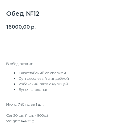
Обед №12
16000,00
р.
В корзину
В обед входит:
Салат тайский со спаржей
Суп фасолевый с индейкой
Узбекский плов с курицей
Булочка ржаная
Итого: 740 гр. за 1 шт.
Сет 20 шт. (1 шт. - 800р.)
Weight: 14400 g