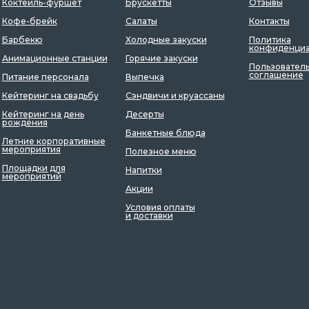
Коктейль-фуршет
Брускетты
Отзывы
Кофе-брейк
Салаты
Контакты
Барбекю
Холодные закуски
Политика
конфиденциа
Анимационные станции
Горячие закуски
Пользовател
соглашение
Питание персонала
Выпечка
Кейтеринг на свадьбу
Сэндвичи и круассаны
Кейтеринг на день
Десерты
рождения
Банкетные блюда
Летние корпоративные
мероприятия
Полезное меню
Площадки для
Напитки
мероприятий
Акции
Условия оплаты
и доставки