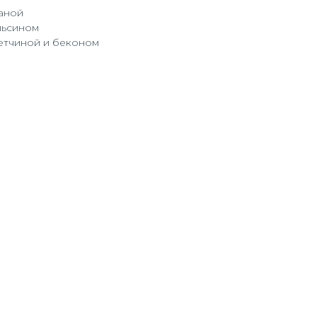
аной
ельсином
ветчиной и беконом