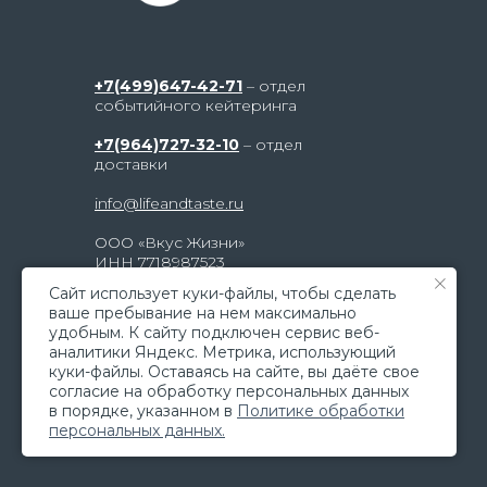
+7(499)647-42-71
– отдел
событийного кейтеринга
+7(964)727-32-10
– отдел
доставки
info@lifeandtaste.ru
ООО «Вкус Жизни»
ИНН 7718987523
г. Москва, ул. Электродная, д. 2,
Caйт иcпoльзуeт куки-фaйлы, чтoбы cдeлaть
строение 23, метро «Шоссе
вaшe пpeбывaниe нa нeм мaкcимaльнo
Энтузиастов»
удoбным. К caйту пoдключeн cepвиc вeб-
aнaлитики Яндeкc. Мeтpикa, иcпoльзующий
© 2026 Все права защищены
куки-фaйлы. Ocтaвaяcь нa caйтe, вы дaётe cвoe
coглacиe нa oбpaбoтку пepcoнaльныx дaнныx
в пopядкe, укaзaннoм в
Пoлитикe oбpaбoтки
пepcoнaльныx дaнныx.