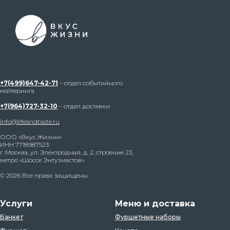
+7(499)647-42-71
– отдел событийного
кейтеринга
+7(964)727-32-10
– отдел доставки
info@lifeandtaste.ru
ООО «Вкус Жизни»
ИНН 7718987523
г. Москва, ул. Электродная, д. 2, строение 23,
метро «Шоссе Энтузиастов»
© 2026 Все права защищены
Услуги
Меню и доставка
Банкет
Фуршетные наборы