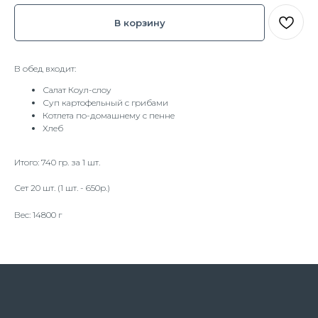
В корзину
В обед входит:
Салат Коул-слоу
Суп картофельный с грибами
Котлета по-домашнему с пенне
Хлеб
Итого: 740 гр. за 1 шт.
Сет 20 шт. (1 шт. - 650р.)
Вес: 14800 г