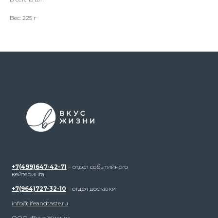
Вес: 225 г
+7(499)647-42-71
– отдел событийного
кейтеринга
+7(964)727-32-10
– отдел доставки
info@lifeandtaste.ru
ООО «Вкус Жизни»