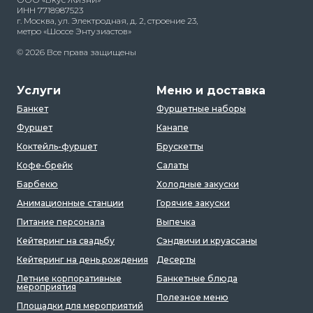
ИНН 7718987523
г. Москва, ул. Электродная, д. 2, строение 23,
метро «Шоссе Энтузиастов»
© 2026 Все права защищены
Услуги
Меню и доставка
Банкет
Фуршетные наборы
Фуршет
Канапе
Коктейль-фуршет
Брускетты
Кофе-брейк
Салаты
Барбекю
Холодные закуски
Анимационные станции
Горячие закуски
Питание персонала
Выпечка
Кейтеринг на свадьбу
Сэндвичи и круассаны
Кейтеринг на день рождения
Десерты
Летние корпоративные
Банкетные блюда
мероприятия
Полезное меню
Площадки для мероприятий