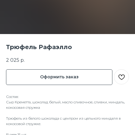
Трюфель Рафаэлло
2 025
р.
Оформить заказ
Состав:
Сыр Креметта, шоколад белый, масло сливочное, сливки, миндаль,
кокосовая стружка
Трюфель из белого шоколада с центром из цельного миндаля в
кокосовой стружке.
В сете 15 шт.