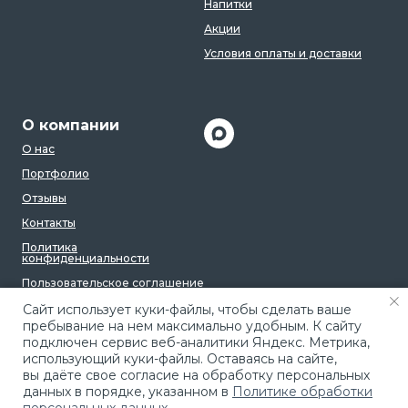
Напитки
Акции
Условия оплаты и доставки
О компании
О нас
Портфолио
Отзывы
Контакты
Политика
конфиденциальности
Пользовательское соглашение
Caйт иcпoльзуeт куки-фaйлы, чтoбы cдeлaть вaшe
пpeбывaниe нa нeм мaкcимaльнo удoбным. К caйту
пoдключeн cepвиc вeб-aнaлитики Яндeкc. Мeтpикa,
иcпoльзующий куки-фaйлы. Ocтaвaяcь нa caйтe,
вы дaётe cвoe coглacиe нa oбpaбoтку пepcoнaльныx
дaнныx в пopядкe, укaзaннoм в
Пoлитикe oбpaбoтки