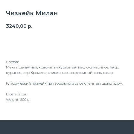
Чизкейк Милан
3240,00
р.
Оформить заказ
Состав:
Мука пшеничная, крахмал кукурузный, масло сливочное, яйцо
куриное, сыр Креметта, сливки, шоколад темный, соль, сахар
Классический чизкейк из творожного сыра с темным шоколадом.
В сете 12 шт.
Weight: 600 g