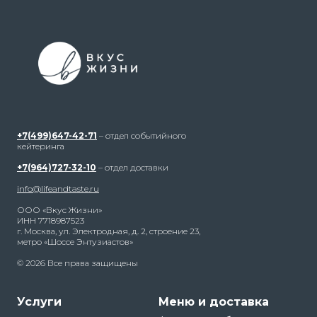
+7(499)647-42-71
– отдел событийного
кейтеринга
+7(964)727-32-10
– отдел доставки
info@lifeandtaste.ru
ООО «Вкус Жизни»
ИНН 7718987523
г. Москва, ул. Электродная, д. 2, строение 23,
метро «Шоссе Энтузиастов»
© 2026 Все права защищены
Услуги
Меню и доставка