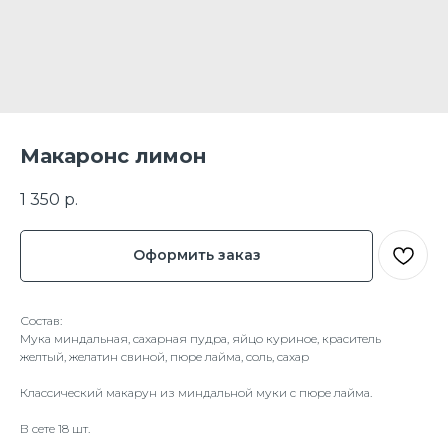
Макаронс лимон
1 350
р.
Оформить заказ
Состав:
Мука миндальная, сахарная пудра, яйцо куриное, краситель
желтый, желатин свиной, пюре лайма, соль, сахар
Классический макарун из миндальной муки с пюре лайма.
В сете 18 шт.