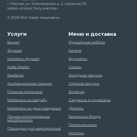
г. Москва, ул. Электродная, д. 2, строение 23,
метро «Шоссе Энтузиастов»
© 2026 Все права защищены
Услуги
Меню и доставка
Банкет
Фуршетные наборы
Фуршет
Канапе
Коктейль-фуршет
Брускетты
Кофе-брейк
Салаты
Барбекю
Холодные закуски
Анимационные станции
Горячие закуски
Питание персонала
Выпечка
Кейтеринг на свадьбу
Сэндвичи и круассаны
Кейтеринг на день рождения
Десерты
Летние корпоративные
Банкетные блюда
мероприятия
Полезное меню
Площадки для мероприятий
Напитки