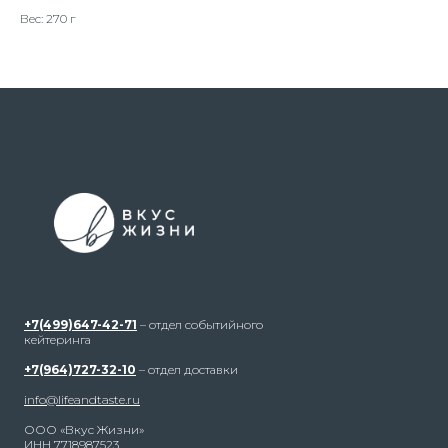
Вес: 270 г
+7(499)647-42-71
– отдел событийного
кейтеринга
+7(964)727-32-10
– отдел доставки
info@lifeandtaste.ru
ООО «Вкус Жизни»
ИНН 7718987523