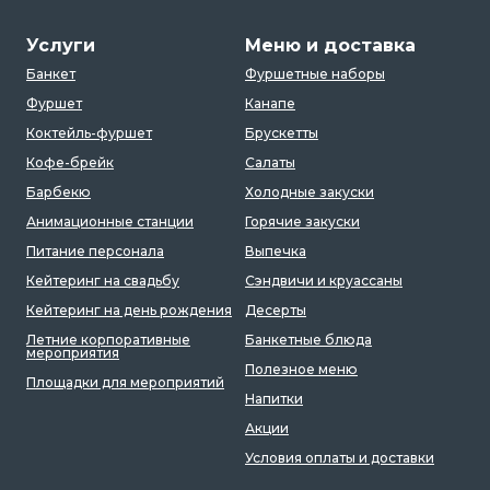
Услуги
Меню и доставка
Банкет
Фуршетные наборы
Фуршет
Канапе
Коктейль-фуршет
Брускетты
Кофе-брейк
Салаты
Барбекю
Холодные закуски
Анимационные станции
Горячие закуски
Питание персонала
Выпечка
Кейтеринг на свадьбу
Сэндвичи и круассаны
Кейтеринг на день рождения
Десерты
Летние корпоративные
Банкетные блюда
мероприятия
Полезное меню
Площадки для мероприятий
Напитки
Акции
Условия оплаты и доставки