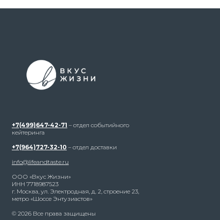
+7(499)647-42-71
– отдел событийного
кейтеринга
+7(964)727-32-10
– отдел доставки
info@lifeandtaste.ru
ООО «Вкус Жизни»
ИНН 7718987523
г. Москва, ул. Электродная, д. 2, строение 23,
метро «Шоссе Энтузиастов»
© 2026 Все права защищены