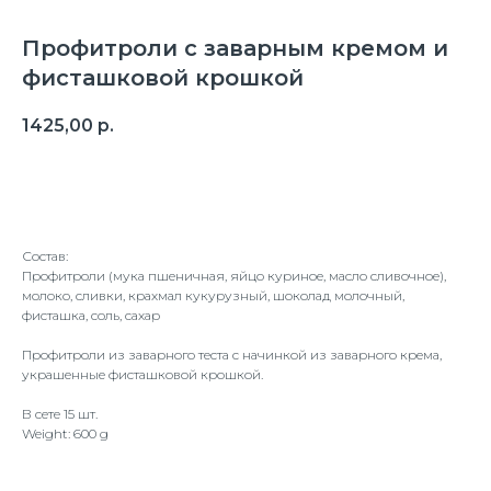
Профитроли с заварным кремом и
фисташковой крошкой
1425,00
р.
Оформить заказ
Состав:
Профитроли (мука пшеничная, яйцо куриное, масло сливочное),
молоко, сливки, крахмал кукурузный, шоколад молочный,
фисташка, соль, сахар
Профитроли из заварного теста с начинкой из заварного крема,
украшенные фисташковой крошкой.
В сете 15 шт.
Weight: 600 g