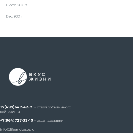
В сете 20 шт.
Вес: 900 г
+7(499)647-42-71
– отдел событийного
кейтеринга
+7(964)727-32-10
– отдел доставки
info@lifeandtaste.ru