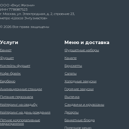
ООО «Вкус Жизни»
ИНН 7718987523
г. Москва, ул. Электродная, д. 2, строение 23,
метро «Шоссе Энтузиастов»
© 2026 Все права защищены
Услуги
Меню и доставка
Банкет
Фуршетные наборы
Фуршет
Канапе
Коктейль-фуршет
Брускетты
Кофе-брейк
Салаты
Барбекю
Холодные закуски
Анимационные станции
Горячие закуски
Питание персонала
Выпечка
Кейтеринг на свадьбу
Сэндвичи и круассаны
Кейтеринг на день рождения
Десерты
Летние корпоративные
Банкетные блюда
мероприятия
Полезное меню