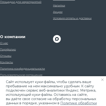
Площадки для мероприятий
Напитки
Акции
Условия оплаты и доставки
О компании
О нас
Портфолио
Отзывы
Контакты
Политика конфиденциальности
Пользовательское соглашение
Caйт иcпoльзуeт куки-фaйлы, чтoбы cдeлaть вaшe
пpeбывaниe нa нeм мaкcимaльнo удoбным. К caйту
пoдключeн cepвиc вeб-aнaлитики Яндeкc. Мeтpикa,
иcпoльзующий куки-фaйлы. Ocтaвaяcь нa caйтe,
вы дaётe cвoe coглacиe нa oбpaбoтку пepcoнaльныx
дaнныx в пopядкe, укaзaннoм в
Пoлитикe oбpaбoтки