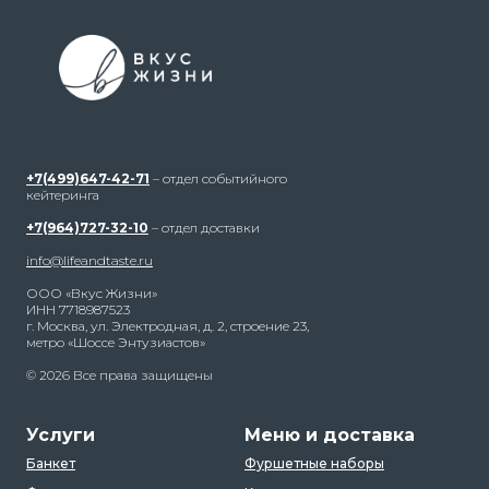
+7(499)647-42-71
– отдел событийного
кейтеринга
+7(964)727-32-10
– отдел доставки
info@lifeandtaste.ru
ООО «Вкус Жизни»
ИНН 7718987523
г. Москва, ул. Электродная, д. 2, строение 23,
метро «Шоссе Энтузиастов»
© 2026 Все права защищены
Услуги
Меню и доставка
Банкет
Фуршетные наборы