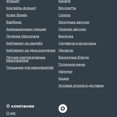
Фуршет
Канапе
Коктейль-фуршет
Брускетты
Кофе-брейк
Салаты
Барбекю
Холодные закуски
Анимационные станции
Горячие закуски
Питание персонала
Выпечка
Кейтеринг на свадьбу
Сэндвичи и круассаны
Кейтеринг на день рождения
Десерты
Летние корпоративные
Банкетные блюда
мероприятия
Полезное меню
Площадки для мероприятий
Напитки
Акции
Условия оплаты и доставки
О компании
О нас