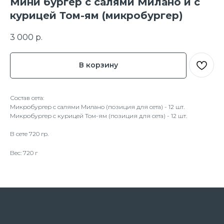
Мини бургер с салями Милано и с
курицей Том-ям (микробургер)
3 000
р.
В корзину
Состав сета:
Микробургер с салями Милано (позиция для сета) - 12 шт.
Микробургер с курицей Том-ям (позиция для сета) - 12 шт.
В сете 720 гр.
Вес: 720 г