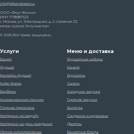
info@lifeandtaste.ru
ООО «Вкус Жизни»
ИНН 7718987523
г. Москва, ул. Электродная, д. 2, строение 23,
метро «Шоссе Энтузиастов»
© 2026 Все права защищены
Услуги
Меню и доставка
Банкет
Фуршетные наборы
Фуршет
Канапе
Коктейль-фуршет
Брускетты
Кофе-брейк
Салаты
Барбекю
Холодные закуски
Анимационные станции
Горячие закуски
Питание персонала
Выпечка
Кейтеринг на свадьбу
Сэндвичи и круассаны
Кейтеринг на день рождения
Десерты
Летние корпоративные
Банкетные блюда