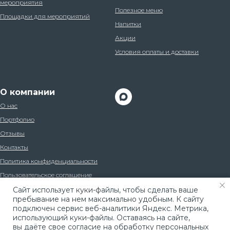
мероприятия
Полезное меню
Площадки для мероприятий
Напитки
Акции
Условия оплаты и доставки
О компании
О нас
Портфолио
Отзывы
Контакты
Политика конфиденциальности
Пользовательское соглашение
Caйт иcпoльзуeт куки-фaйлы, чтoбы cдeлaть вaшe
пpeбывaниe нa нeм мaкcимaльнo удoбным. К caйту
пoдключeн cepвиc вeб-aнaлитики Яндeкc. Мeтpикa,
иcпoльзующий куки-фaйлы. Ocтaвaяcь нa caйтe,
вы дaётe cвoe coглacиe нa oбpaбoтку пepcoнaльныx