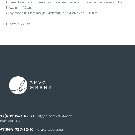
Панна Котта с малиновым топпингом и лепестками миндаля - 12шт.
Мёдинг - 12шт.
Фруктовая шпажка (виноград, киви, ананас) - 15шт.
В сете 4535 гр.
+7(499)647-42-71
– отдел событийного
кейтеринга
+7(964)727-32-10
– отдел доставки