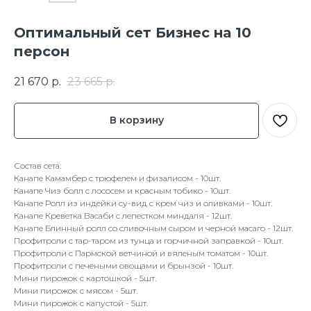
Оптимальный сет Бизнес на 10
персон
21 670
р.
23 665
р.
В корзину
Состав сета:
Канапе Камамбер с трюфелем и физалисом - 10шт.
Канапе Чиз болл с лососем и красным тобико - 10шт.
Канапе Ролл из индейки су-вид с крем чиз и оливками - 10шт.
Канапе Креветка Васаби с лепестком миндаля - 12шт.
Канапе Блинный ролл со сливочным сыром и черной масаго - 12шт.
Профитроли с тар-таром из тунца и горчичной заправкой - 10шт.
Профитроли с Пармской ветчиной и вяленым томатом - 10шт.
Профитроли с печеными овощами и брынзой - 10шт.
Мини пирожок с картошкой - 5шт.
Мини пирожок с мясом - 5шт.
Мини пирожок с капустой - 5шт.