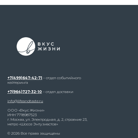
+7(499)647-42-71
– отдел событийного
кейтеринга
+7(964)727-32-10
– отдел доставки
info@lifeandtaste.ru
ООО «Вкус Жизни»
ИНН 7718987523
г. Москва, ул. Электродная, д. 2, строение 23,
метро «Шоссе Энтузиастов»
© 2026 Все права защищены