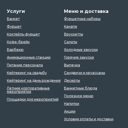
Услуги
Меню и доставка
Банкет
Фуршетные наборы
Фуршет
Канапе
Коктейль-фуршет
Брускетты
Кофе-брейк
Салаты
Барбекю
Холодные закуски
Анимационные станции
Горячие закуски
Питание персонала
Выпечка
Кейтеринг на свадьбу
Сэндвичи и круассаны
Кейтеринг на день рождения
Десерты
Летние корпоративные
Банкетные блюда
мероприятия
Полезное меню
Площадки для мероприятий
Напитки
Акции
Условия оплаты и доставки