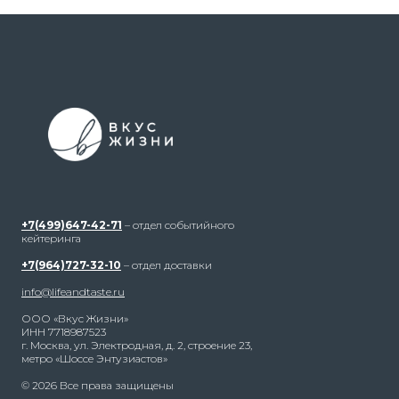
+7(499)647-42-71
– отдел событийного
кейтеринга
+7(964)727-32-10
– отдел доставки
info@lifeandtaste.ru
ООО «Вкус Жизни»
ИНН 7718987523
г. Москва, ул. Электродная, д. 2, строение 23,
метро «Шоссе Энтузиастов»
© 2026 Все права защищены