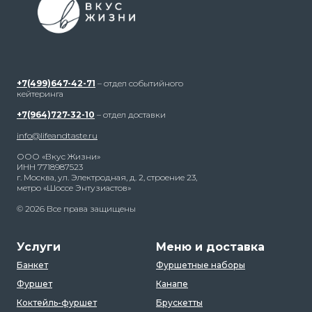
+7(499)647-42-71
– отдел событийного
кейтеринга
+7(964)727-32-10
– отдел доставки
info@lifeandtaste.ru
ООО «Вкус Жизни»
ИНН 7718987523
г. Москва, ул. Электродная, д. 2, строение 23,
метро «Шоссе Энтузиастов»
© 2026 Все права защищены
Услуги
Меню и доставка
Банкет
Фуршетные наборы
Фуршет
Канапе
Коктейль-фуршет
Брускетты