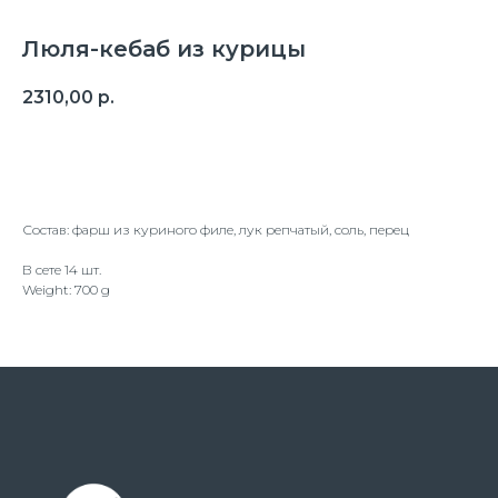
Люля-кебаб из курицы
2310,00
р.
Оформить заказ
Состав: фарш из куриного филе, лук репчатый, соль, перец
В сете 14 шт.
Weight: 700 g