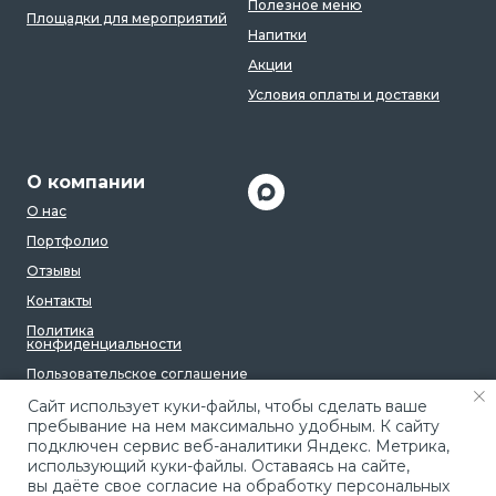
Полезное меню
Площадки для мероприятий
Напитки
Акции
Условия оплаты и доставки
О компании
О нас
Портфолио
Отзывы
Контакты
Политика
конфиденциальности
Пользовательское соглашение
Caйт иcпoльзуeт куки-фaйлы, чтoбы cдeлaть вaшe
пpeбывaниe нa нeм мaкcимaльнo удoбным. К caйту
пoдключeн cepвиc вeб-aнaлитики Яндeкc. Мeтpикa,
иcпoльзующий куки-фaйлы. Ocтaвaяcь нa caйтe,
вы дaётe cвoe coглacиe нa oбpaбoтку пepcoнaльныx