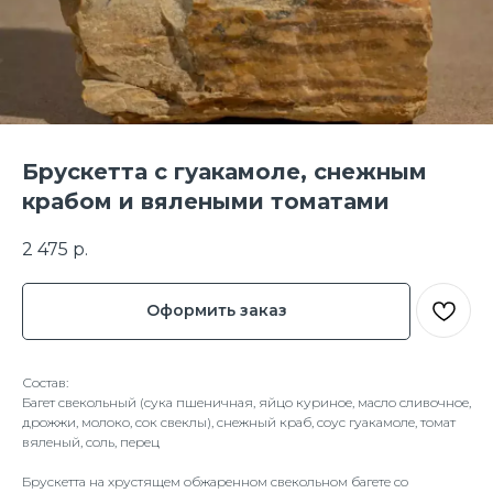
Брускетта с гуакамоле, снежным
крабом и вялеными томатами
2 475
р.
Оформить заказ
Состав:
Багет свекольный (сука пшеничная, яйцо куриное, масло сливочное,
дрожжи, молоко, сок свеклы), снежный краб, соус гуакамоле, томат
вяленый, соль, перец
Брускетта на хрустящем обжаренном свекольном багете со