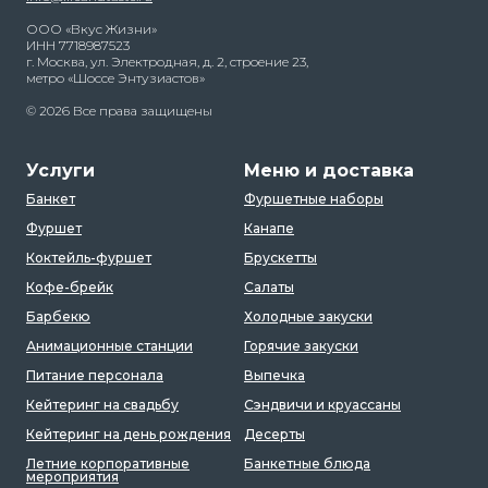
ООО «Вкус Жизни»
ИНН 7718987523
г. Москва, ул. Электродная, д. 2, строение 23,
метро «Шоссе Энтузиастов»
© 2026 Все права защищены
Услуги
Меню и доставка
Банкет
Фуршетные наборы
Фуршет
Канапе
Коктейль-фуршет
Брускетты
Кофе-брейк
Салаты
Барбекю
Холодные закуски
Анимационные станции
Горячие закуски
Питание персонала
Выпечка
Кейтеринг на свадьбу
Сэндвичи и круассаны
Кейтеринг на день рождения
Десерты
Летние корпоративные
Банкетные блюда
мероприятия