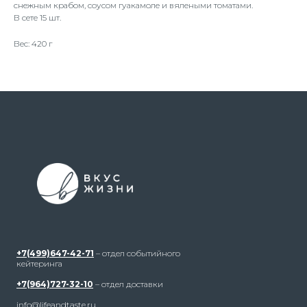
снежным крабом, соусом гуакамоле и вялеными томатами.
В сете 15 шт.
Вес: 420 г
+7(499)647-42-71
– отдел событийного
кейтеринга
+7(964)727-32-10
– отдел доставки
info@lifeandtaste.ru