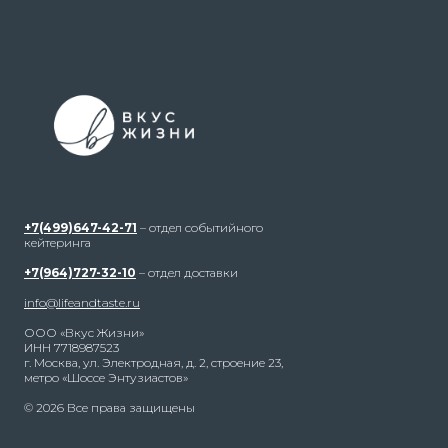
+7(499)647-42-71
– отдел событийного
кейтеринга
+7(964)727-32-10
– отдел доставки
info@lifeandtaste.ru
ООО «Вкус Жизни»
ИНН 7718987523
г. Москва, ул. Электродная, д. 2, строение 23,
метро «Шоссе Энтузиастов»
© 2026 Все права защищены