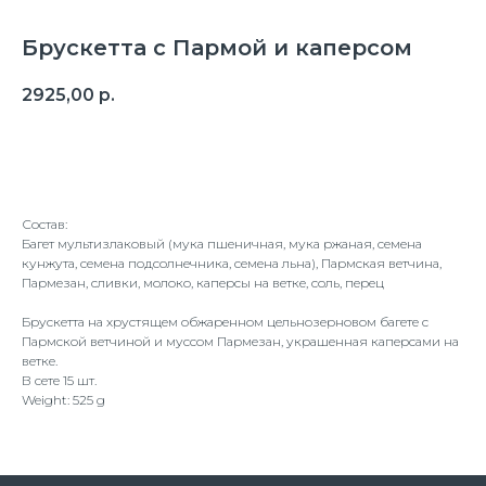
Брускетта с Пармой и каперсом
2925,00
р.
Оформить заказ
Состав:
Багет мультизлаковый (мука пшеничная, мука ржаная, семена
кунжута, семена подсолнечника, семена льна), Пармская ветчина,
Пармезан, сливки, молоко, каперсы на ветке, соль, перец
Брускетта на хрустящем обжаренном цельнозерновом багете с
Пармской ветчиной и муссом Пармезан, украшенная каперсами на
ветке.
В сете 15 шт.
Weight: 525 g