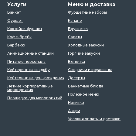
Услуги
Меню и доставка
Банкет
Фуршетные наборы
Фуршет
Канапе
Коктейль-фуршет
Брускетты
Кофе-брейк
Салаты
Барбекю
Холодные закуски
Анимационные станции
Горячие закуски
Питание персонала
Выпечка
Кейтеринг на свадьбу
Сэндвичи и круассаны
Кейтеринг на день рождения
Десерты
Летние корпоративные
Банкетные блюда
мероприятия
Полезное меню
Площадки для мероприятий
Напитки
Акции
Условия оплаты и доставки