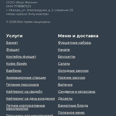
ООО «Вкус Жизни»
ИНН 7718987523
г. Москва, ул. Электродная, д. 2, строение 23,
метро «Шоссе Энтузиастов»
© 2026 Все права защищены
Услуги
Меню и доставка
Банкет
Фуршетные наборы
Фуршет
Канапе
Коктейль-фуршет
Брускетты
Кофе-брейк
Салаты
Барбекю
Холодные закуски
Анимационные станции
Горячие закуски
Питание персонала
Выпечка
Кейтеринг на свадьбу
Сэндвичи и круассаны
Кейтеринг на день рождения
Десерты
Летние корпоративные
Банкетные блюда
мероприятия
Полезное меню
Площадки для мероприятий