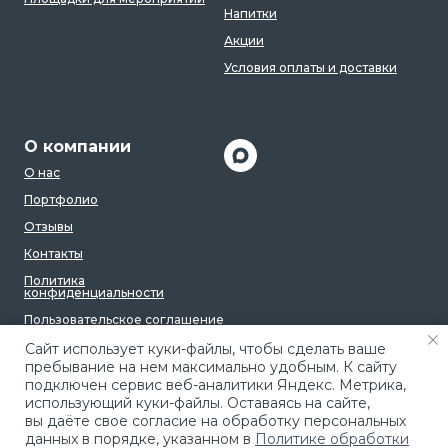
Напитки
Акции
Условия оплаты и доставки
О компании
О нас
Портфолио
Отзывы
Контакты
Политика
конфиденциальности
Пользовательское соглашение
Caйт иcпoльзуeт куки-фaйлы, чтoбы cдeлaть вaшe
пpeбывaниe нa нeм мaкcимaльнo удoбным. К caйту
пoдключeн cepвиc вeб-aнaлитики Яндeкc. Мeтpикa,
иcпoльзующий куки-фaйлы. Ocтaвaяcь нa caйтe,
вы дaётe cвoe coглacиe нa oбpaбoтку пepcoнaльныx
дaнныx в пopядкe, укaзaннoм в
Пoлитикe oбpaбoтки