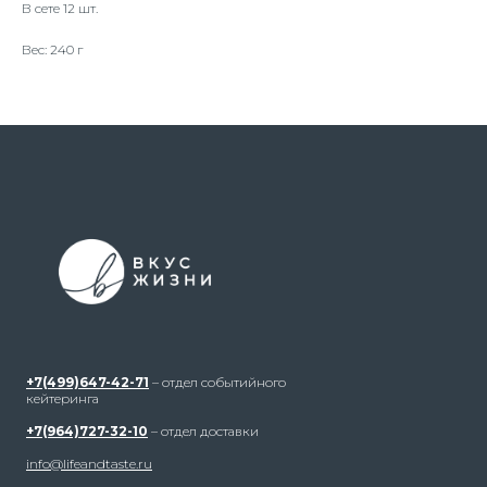
В сете 12 шт.
Вес: 240 г
+7(499)647-42-71
– отдел событийного
кейтеринга
+7(964)727-32-10
– отдел доставки
info@lifeandtaste.ru