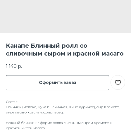
Канапе Блинный ролл со
сливочным сыром и красной масаго
1 140
р.
Оформить заказ
Состав:
Блинчик (молоко, мука пшеничная, яйцо куриное), сыр Креметта,
икра масаго красная, соль, перец.
Нежный блинчик в форме ролла с нежным сыром Креметта и
красной икрой масаго.