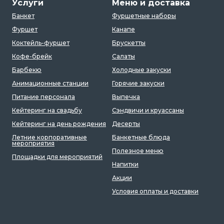
Услуги
Меню и доставка
Банкет
Фуршетные наборы
Фуршет
Канапе
Коктейль-фуршет
Брускетты
Кофе-брейк
Салаты
Барбекю
Холодные закуски
Анимационные станции
Горячие закуски
Питание персонала
Выпечка
Кейтеринг на свадьбу
Сэндвичи и круассаны
Кейтеринг на день рождения
Десерты
Летние корпоративные
Банкетные блюда
мероприятия
Полезное меню
Площадки для мероприятий
Напитки
Акции
Условия оплаты и доставки