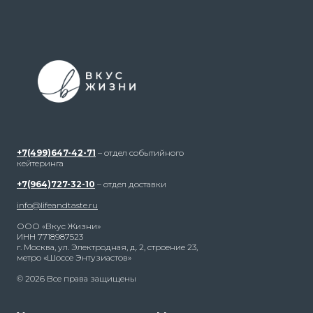
+7(499)647-42-71
– отдел событийного
кейтеринга
+7(964)727-32-10
– отдел доставки
info@lifeandtaste.ru
ООО «Вкус Жизни»
ИНН 7718987523
г. Москва, ул. Электродная, д. 2, строение 23,
метро «Шоссе Энтузиастов»
© 2026 Все права защищены