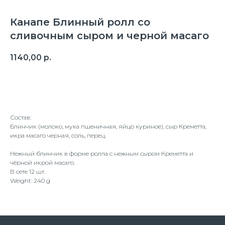
Канапе Блинный ролл со
сливочным сыром и черной масаго
1140,00
р.
Оформить заказ
Состав:
Блинчик (молоко, мука пшеничная, яйцо куриное), сыр Креметта,
икра масаго черная, соль, перец.
Нежный блинчик в форме ролла с нежным сыром Креметта и
чёрной икрой масаго.
В сете 12 шт.
Weight: 240 g