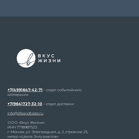
+7(499)647-42-71
– отдел событийного
кейтеринга
+7(964)727-32-10
– отдел доставки
info@lifeandtaste.ru
ООО «Вкус Жизни»
ИНН 7718987523
г. Москва, ул. Электродная, д. 2, строение 23,
метро «Шоссе Энтузиастов»