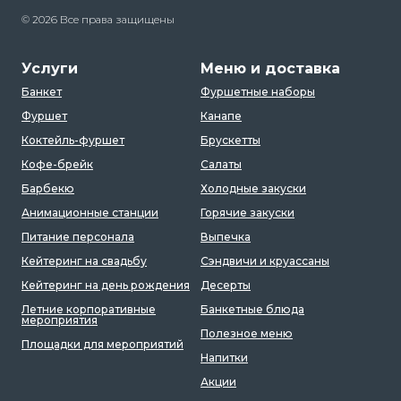
© 2026 Все права защищены
Услуги
Меню и доставка
Банкет
Фуршетные наборы
Фуршет
Канапе
Коктейль-фуршет
Брускетты
Кофе-брейк
Салаты
Барбекю
Холодные закуски
Анимационные станции
Горячие закуски
Питание персонала
Выпечка
Кейтеринг на свадьбу
Сэндвичи и круассаны
Кейтеринг на день рождения
Десерты
Летние корпоративные
Банкетные блюда
мероприятия
Полезное меню
Площадки для мероприятий
Напитки
Акции