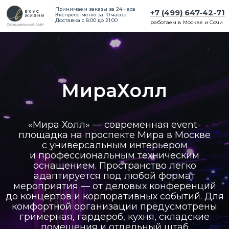
Принимаем заказы за 24 часа
+7 (499) 647-42-71
Экспресс-меню за 10 часов
Доставка с 8:00 до 21:00
работаем в Москве и Сочи
МираХолл
«Мира Холл» — современная event-
площадка на проспекте Мира в Москве
с универсальным интерьером
и профессиональным техническим
оснащением. Пространство легко
адаптируется под любой формат
мероприятия — от деловых конференций
до концертов и корпоративных событий. Для
комфортной организации предусмотрены
гримерная, гардероб, кухня, складские
помещения и отдельный штаб