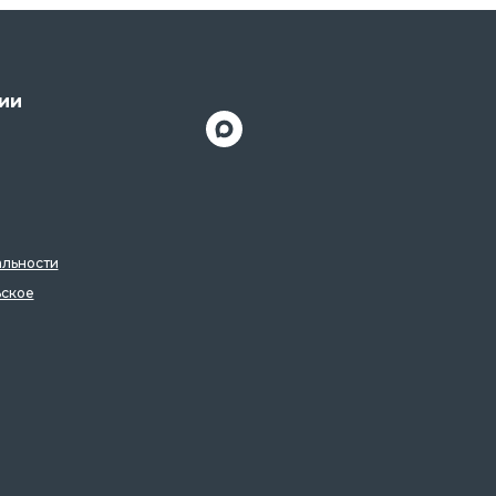
ии
льности
ьское