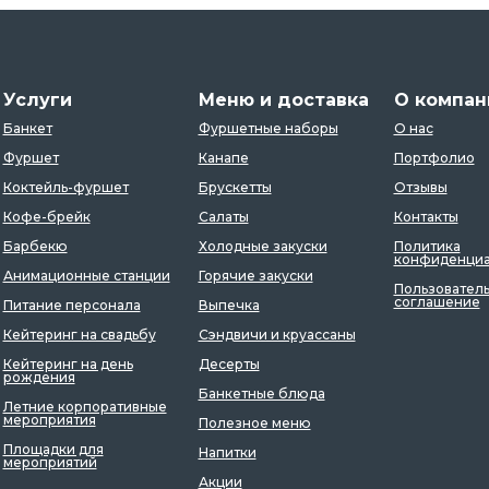
Услуги
Меню и доставка
О компан
Банкет
Фуршетные наборы
О нас
Фуршет
Канапе
Портфолио
Коктейль-фуршет
Брускетты
Отзывы
Кофе-брейк
Салаты
Контакты
Барбекю
Холодные закуски
Политика
конфиденциа
Анимационные станции
Горячие закуски
Пользовател
соглашение
Питание персонала
Выпечка
Кейтеринг на свадьбу
Сэндвичи и круассаны
Кейтеринг на день
Десерты
рождения
Банкетные блюда
Летние корпоративные
мероприятия
Полезное меню
Площадки для
Напитки
мероприятий
Акции