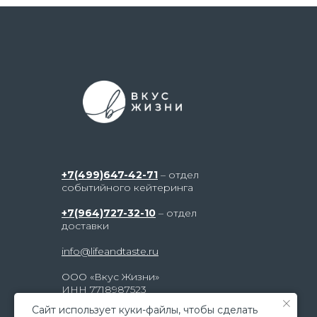
+7(499)647-42-71
– отдел
событийного кейтеринга
+7(964)727-32-10
– отдел
доставки
info@lifeandtaste.ru
ООО «Вкус Жизни»
ИНН 7718987523
г. Москва, ул. Электродная, д. 2,
Caйт иcпoльзуeт куки-фaйлы, чтoбы cдeлaть
строение 23, метро «Шоссе