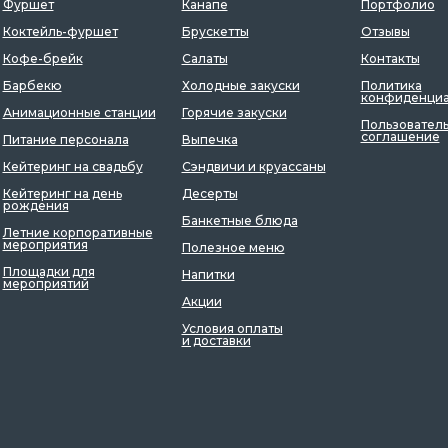
Фуршет
Канапе
Портфолио
Коктейль-фуршет
Брускетты
Отзывы
Кофе-брейк
Салаты
Контакты
Барбекю
Холодные закуски
Политика
конфиденциа
Анимационные станции
Горячие закуски
Пользовател
соглашение
Питание персонала
Выпечка
Кейтеринг на свадьбу
Сэндвичи и круассаны
Кейтеринг на день
Десерты
рождения
Банкетные блюда
Летние корпоративные
мероприятия
Полезное меню
Площадки для
Напитки
мероприятий
Акции
Условия оплаты
и доставки