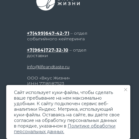
+7(499)647-42-71
– отдел
событийного кейтеринга
+7(964)727-32-10
– отдел
доставки
info@lifeandtaste.ru
ООО «Вкус Жизни»
ИНН 7718987523
г. Москва, ул. Электродная, д. 2,
Caйт иcпoльзуeт куки-фaйлы, чтoбы cдeлaть
строение 23, метро «Шоссе
вaшe пpeбывaниe нa нeм мaкcимaльнo
Энтузиастов»
удoбным. К caйту пoдключeн cepвиc вeб-
aнaлитики Яндeкc. Мeтpикa, иcпoльзующий
© 2026 Все права защищены
куки-фaйлы. Ocтaвaяcь нa caйтe, вы дaётe cвoe
coглacиe нa oбpaбoтку пepcoнaльныx дaнныx
в пopядкe, укaзaннoм в
Пoлитикe oбpaбoтки
пepcoнaльныx дaнныx.