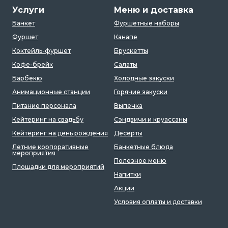
Услуги
Меню и доставка
Банкет
Фуршетные наборы
Фуршет
Канапе
Коктейль-фуршет
Брускетты
Кофе-брейк
Салаты
Барбекю
Холодные закуски
Анимационные станции
Горячие закуски
Питание персонала
Выпечка
Кейтеринг на свадьбу
Сэндвичи и круассаны
Кейтеринг на день рождения
Десерты
Летние корпоративные
Банкетные блюда
мероприятия
Полезное меню
Площадки для мероприятий
Напитки
Акции
Условия оплаты и доставки