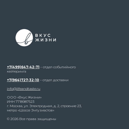
+7(499)647-42-71
– отдел событийного
кейтеринга
+7(964)727-32-10
– отдел доставки
info@lifeandtaste.ru
ООО «Вкус Жизни»
ИНН 7718987523
г. Москва, ул. Электродная, д. 2, строение 23,
метро «Шоссе Энтузиастов»
© 2026 Все права защищены