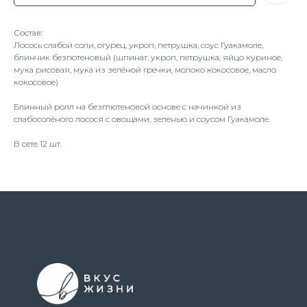
Состав:
Лосось слабой соли, огурец, укроп, петрушка, соус Гуакамоле,
блинчик безгютеновый (шпинат, укроп, петрушка, яйцо куриное,
мука рисовая, мука из зелёной гречки, молоко кокосовое, масло
кокосовое)
Блинный ролл на безглютеновой основе с начинкой из
слабосолёного лосося с овощами, зеленью и соусом Гуакамоле.
В сете 12 шт.