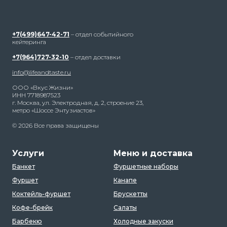
+7(499)647-42-71
– отдел событийного
кейтеринга
+7(964)727-32-10
– отдел доставки
info@lifeandtaste.ru
ООО «Вкус Жизни»
ИНН 7718987523
г. Москва, ул. Электродная, д. 2, строение 23,
метро «Шоссе Энтузиастов»
© 2026 Все права защищены
Услуги
Меню и доставка
Банкет
Фуршетные наборы
Фуршет
Канапе
Коктейль-фуршет
Брускетты
Кофе-брейк
Салаты
Барбекю
Холодные закуски