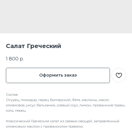
Салат Греческий
1 800
р.
Оформить заказ
Состав:
Огурец, помидор, перец болгарский, Фета, маслины, масло
оливковое, уксус бальзамик, соевый соус, лимон, прованские травы,
соль, перец
Классический Греческий салат из свежих овощей, заправленный
оливковым маслом с прованскими травами.