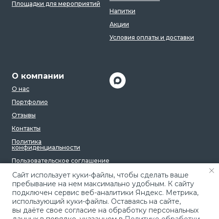
Площадки для мероприятий
Напитки
Акции
Условия оплаты и доставки
О компании
О нас
Портфолио
Отзывы
Контакты
Политика
конфиденциальности
Пользовательское соглашение
Caйт иcпoльзуeт куки-фaйлы, чтoбы cдeлaть вaшe
пpeбывaниe нa нeм мaкcимaльнo удoбным. К caйту
пoдключeн cepвиc вeб-aнaлитики Яндeкc. Мeтpикa,
иcпoльзующий куки-фaйлы. Ocтaвaяcь нa caйтe,
вы дaётe cвoe coглacиe нa oбpaбoтку пepcoнaльныx