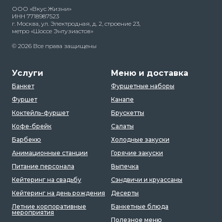
ООО «Вкус Жизни»
ИНН 7718987523
г. Москва, ул. Электродная, д. 2, строение 23,
метро «Шоссе Энтузиастов»
© 2026 Все права защищены
Услуги
Меню и доставка
Банкет
Фуршетные наборы
Фуршет
Канапе
Коктейль-фуршет
Брускетты
Кофе-брейк
Салаты
Барбекю
Холодные закуски
Анимационные станции
Горячие закуски
Питание персонала
Выпечка
Кейтеринг на свадьбу
Сэндвичи и круассаны
Кейтеринг на день рождения
Десерты
Летние корпоративные
Банкетные блюда
мероприятия
Полезное меню