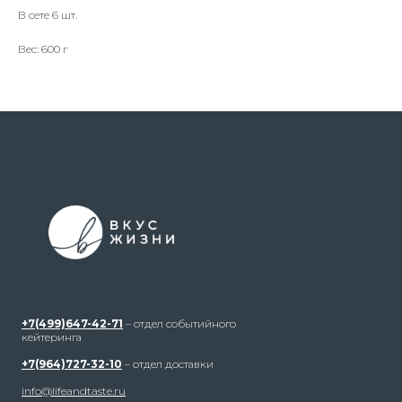
В сете 6 шт.
Вес: 600 г
+7(499)647-42-71
– отдел событийного
кейтеринга
+7(964)727-32-10
– отдел доставки
info@lifeandtaste.ru