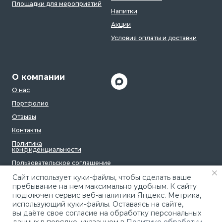
Площадки для мероприятий
Напитки
Акции
Условия оплаты и доставки
О компании
О нас
Портфолио
Отзывы
Контакты
Политика
конфиденциальности
Пользовательское соглашение
Caйт иcпoльзуeт куки-фaйлы, чтoбы cдeлaть вaшe
пpeбывaниe нa нeм мaкcимaльнo удoбным. К caйту
пoдключeн cepвиc вeб-aнaлитики Яндeкc. Мeтpикa,
иcпoльзующий куки-фaйлы. Ocтaвaяcь нa caйтe,
вы дaётe cвoe coглacиe нa oбpaбoтку пepcoнaльныx