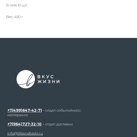
В сете 10 шт.
Вес: 450 г
+7(499)647-42-71
– отдел событийного
кейтеринга
+7(964)727-32-10
– отдел доставки
info@lifeandtaste.ru