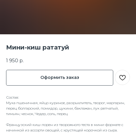
Мини-киш рататуй
1 950
р.
Оформить заказ
Состав:
Мука пшеничная, яйцо куриное, разрыхлитель, творог, маргарин,
перец болгарский, помидор, цукини, баклажан, лук репчатый,
тимьян, чеснок, Чедер, соль, перец
Французский киш-лорен из творожного теста в мини-формате с
начинкой из ассорти овощей, с хрустящей корочкой из сыра.