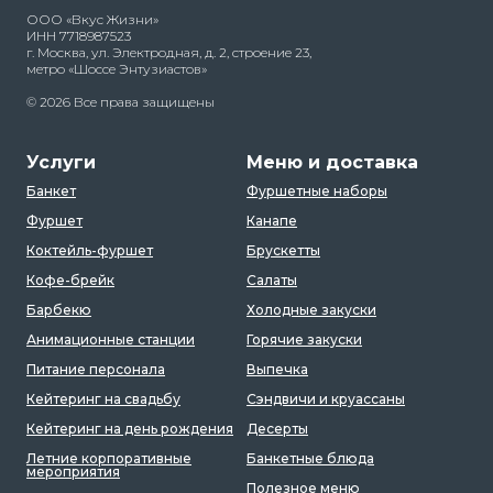
ООО «Вкус Жизни»
ИНН 7718987523
г. Москва, ул. Электродная, д. 2, строение 23,
метро «Шоссе Энтузиастов»
© 2026 Все права защищены
Услуги
Меню и доставка
Банкет
Фуршетные наборы
Фуршет
Канапе
Коктейль-фуршет
Брускетты
Кофе-брейк
Салаты
Барбекю
Холодные закуски
Анимационные станции
Горячие закуски
Питание персонала
Выпечка
Кейтеринг на свадьбу
Сэндвичи и круассаны
Кейтеринг на день рождения
Десерты
Летние корпоративные
Банкетные блюда
мероприятия
Полезное меню