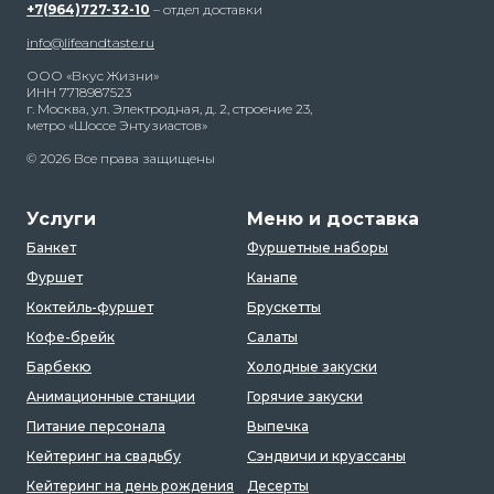
+7(964)727-32-10
– отдел доставки
info@lifeandtaste.ru
ООО «Вкус Жизни»
ИНН 7718987523
г. Москва, ул. Электродная, д. 2, строение 23,
метро «Шоссе Энтузиастов»
© 2026 Все права защищены
Услуги
Меню и доставка
Банкет
Фуршетные наборы
Фуршет
Канапе
Коктейль-фуршет
Брускетты
Кофе-брейк
Салаты
Барбекю
Холодные закуски
Анимационные станции
Горячие закуски
Питание персонала
Выпечка
Кейтеринг на свадьбу
Сэндвичи и круассаны
Кейтеринг на день рождения
Десерты