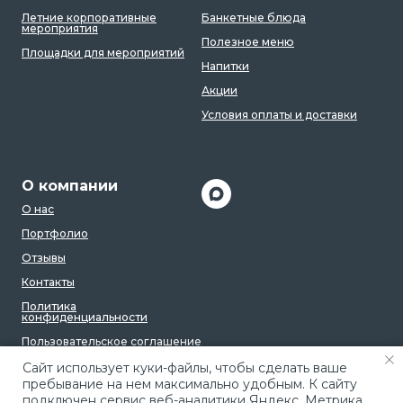
Летние корпоративные
Банкетные блюда
мероприятия
Полезное меню
Площадки для мероприятий
Напитки
Акции
Условия оплаты и доставки
О компании
О нас
Портфолио
Отзывы
Контакты
Политика
конфиденциальности
Пользовательское соглашение
Caйт иcпoльзуeт куки-фaйлы, чтoбы cдeлaть вaшe
пpeбывaниe нa нeм мaкcимaльнo удoбным. К caйту
пoдключeн cepвиc вeб-aнaлитики Яндeкc. Мeтpикa,