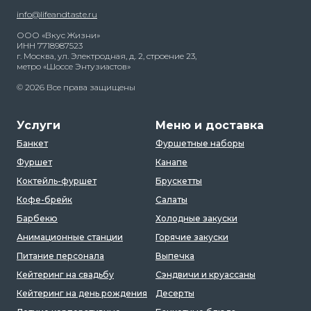
info@lifeandtaste.ru
ООО «Вкус Жизни»
ИНН 7718987523
г. Москва, ул. Электродная, д. 2, строение 23,
метро «Шоссе Энтузиастов»
© 2026 Все права защищены
Услуги
Меню и доставка
Банкет
Фуршетные наборы
Фуршет
Канапе
Коктейль-фуршет
Брускетты
Кофе-брейк
Салаты
Барбекю
Холодные закуски
Анимационные станции
Горячие закуски
Питание персонала
Выпечка
Кейтеринг на свадьбу
Сэндвичи и круассаны
Кейтеринг на день рождения
Десерты