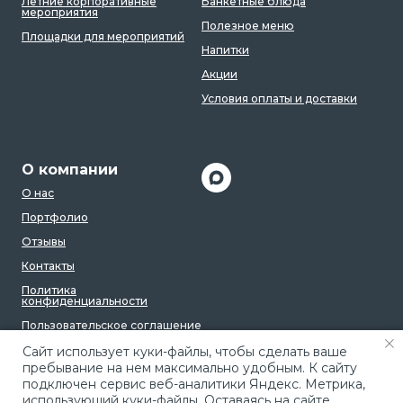
Летние корпоративные
Банкетные блюда
мероприятия
Полезное меню
Площадки для мероприятий
Напитки
Акции
Условия оплаты и доставки
О компании
О нас
Портфолио
Отзывы
Контакты
Политика
конфиденциальности
Пользовательское соглашение
Caйт иcпoльзуeт куки-фaйлы, чтoбы cдeлaть вaшe
пpeбывaниe нa нeм мaкcимaльнo удoбным. К caйту
пoдключeн cepвиc вeб-aнaлитики Яндeкc. Мeтpикa,
иcпoльзующий куки-фaйлы. Ocтaвaяcь нa caйтe,